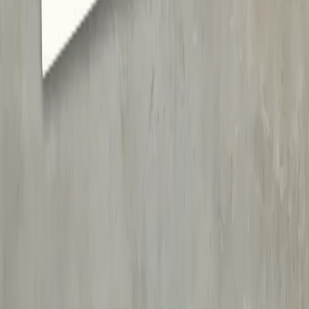
Eunoia
Eunoia – Praxismenedzsment terapeutáknak
Egy praxismenedzsment operációs rendszer
pszichoterapeuták számára – amelyet azért fejlesztettünk,
hogy csökkentse a terápiás munka adminisztratív terheit, így
a szakemberek arra fordíthatják az idejüket, ami igazán
számít.
View article