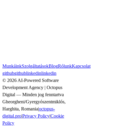
Munkáink
Szolgáltatások
Blog
Rólunk
Kapcsolat
github
github
linkedin
linkedin
©
2026
AI-Powered Software
Development Agency | Octopus
Digital
—
Minden jog fenntartva
Gheorgheni/Gyergyószentmiklós,
Harghita, Romania
|
octopus-
digital.pro
|
Privacy Policy
|
Cookie
Policy