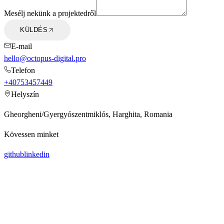
Mesélj nekünk a projektedről
KÜLDÉS
E-mail
hello@octopus-digital.pro
Telefon
+40753457449
Helyszín
Gheorgheni/Gyergyószentmiklós, Harghita, Romania
Kövessen minket
github
linkedin