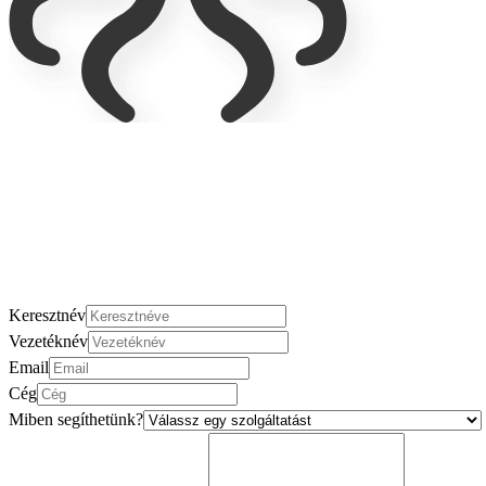
Keresztnév
Vezetéknév
Email
Cég
Miben segíthetünk?