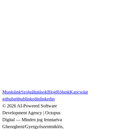
Munkáink
Szolgáltatások
Blog
Rólunk
Kapcsolat
github
github
linkedin
linkedin
©
2026
AI-Powered Software
Development Agency | Octopus
Digital
—
Minden jog fenntartva
Gheorgheni/Gyergyószentmiklós,